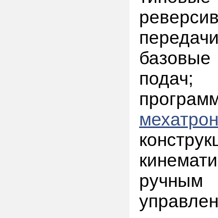
реверси
переда
базовые
подач;
прогр
мехатр
констру
кинемати
ручным
управлен