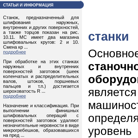
СТАТЬИ И ИНФОРМАЦИЯ
Станок, предназначенный для
шлифования наружных,
внутренних и других поверхностей,
станки
а также торцов показан на рис.
10.11. МС имеет два магазина
шлифовальных кругов: 2 и 10.
Смена кр ...
Основн
подробнее
При обработке на этих станках
станочн
наружных и внутренних
поверхностей заготовок (шеек
оборуд
коленчатых и распределительных
валов, штоков, поршневых
пальцев и т.п.) достигается
являетс
шероховатость R ...
подробнее
машинос
Назначение и классификация. При
выполнении финишных
опреде
шлифовальных операций с
поверхностей заготовок удаляют
незначительные неровности в виде
уровен
микрогребешков, образовавшихся
на пред ...