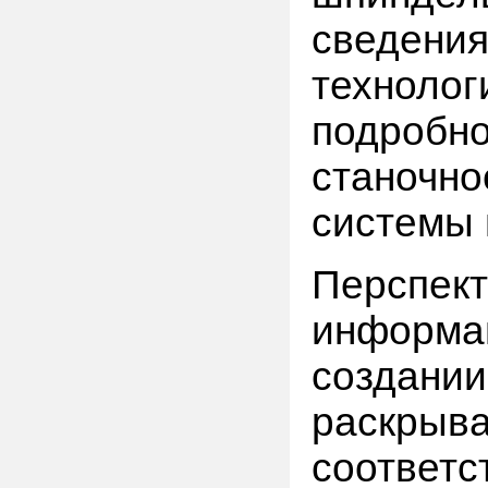
сведен
техноло
подроб
станочн
системы 
Персп
информ
создании
раскры
соотве