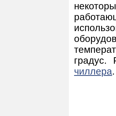
некотор
работающ
использ
оборудо
темпера
градус.
чиллера