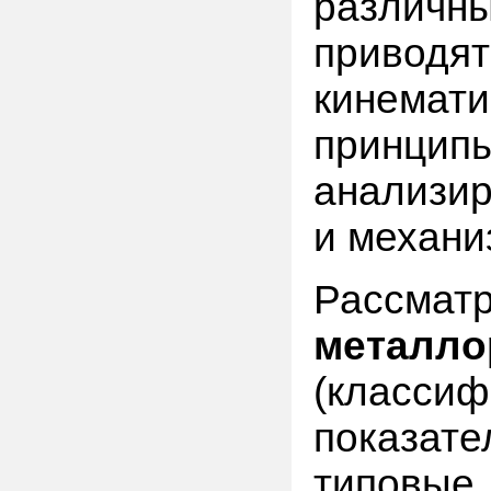
различн
приво
кинемат
принц
анализир
и механи
Рассмат
метал
(классиф
показате
типовые