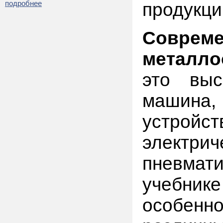
подробнее
продукци
Соврем
металло
это выс
машина
устрой
электри
пневмат
учебн
особенн