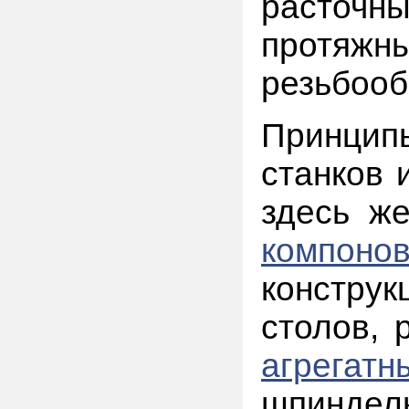
расточн
протяжн
резьбоо
Принци
станков 
здесь ж
компонов
констру
столов, 
агрегатн
шпиндел